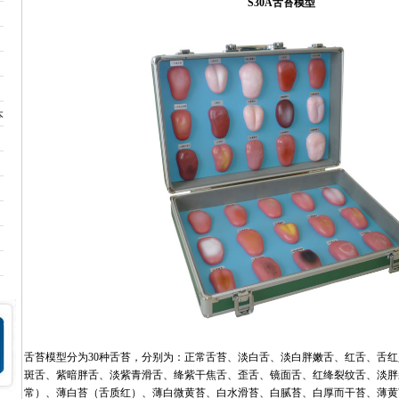
S30A舌苔模型
本
舌苔模型分为30种舌苔，分别为：正常舌苔、淡白舌、淡白胖嫩舌、红舌、舌
斑舌、紫暗胖舌、淡紫青滑舌、绛紫干焦舌、歪舌、镜面舌、红绛裂纹舌、淡胖
常）、薄白苔（舌质红）、薄白微黄苔、白水滑苔、白腻苔、白厚而干苔、薄黄