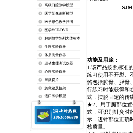
高级口腔教学模型
SJ
医学影像诊断模型
医学彩色教学挂图
医学VCD/DVD
解剖教学陈列大体标本
生理实验仪器
体质测量仪器
功能及用途：
运动生理测试仪器
1.该产品按照标
心理实验仪器
练习使用不开裂、
显微切片
骼包括膑骨、胫骨
急救箱及担架
行练习时能获得和
进口医学模型
式，摆脱固定的传
★2、用于腿部位
式，可识别针灸时
示，进针部位正确
核质量。