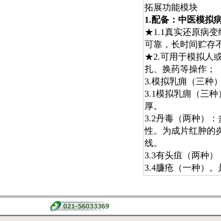
拓展功能模块
1.配备：中医模拟
★1.1真实还原病
可靠，长时间贮存
★2.可用于模拟
扎、换药等操作；
3.模拟乳痈（三
3.1模拟乳痈（三
厚。
3.2丹毒（两种）
性。为成片红肿的
线。
3.3有头疽（两种
3.4臁疮（一种）