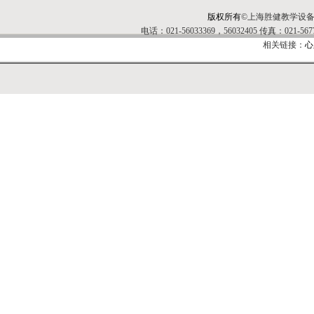
版权所有
©上海胜健教学设
电话：021-56033369，56032405 传真：0
相关链接：
心