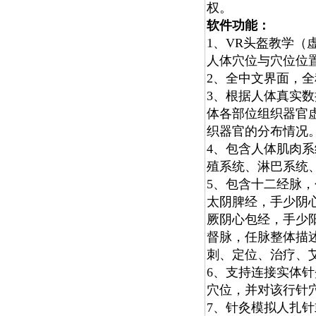
权。
软件功能：
1、VR头盔教学（
人体穴位与穴位位
2、全中文界面，
3、根据人体真实数
体各部位组织器官
织器官的分布情况
4、包含人体肌肉
殖系统、淋巴系统
5、包含十二经脉
太阴脾经，手少阴
厥阴心包经，手少
督脉，任脉整体描
刺、定位、治疗、
6、支持连接实体
穴位，并对该行针
7、针灸模拟人扎